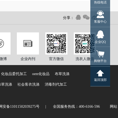
热线电话
分享：
客服中心
企业QQ
微博
企业内刊
官方微信
洗衣人微信
购物平台
化妆品委托加工
oem化妆品
布草洗涤
返回顶部
布草洗涤
社会客衣洗涤
消毒剂代加工
安备11011502039275号
|
全国服务热线：400-6166-596
网站