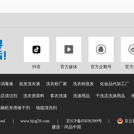
光
抖音
官方媒体
官方企鹅号
官方
用消毒液
批发洗衣液
洗衣粉厂家
洗衣粉批发
化妆品代加工厂
酒店清洁剂
洗衣房原料
客衣洗涤
洗涤用品
干洗店洗涤用品
洗碗机专用催干剂
地毯清洗剂
ved
|
www.bjrg59.com
|
京ICP备05036399号
|
京公网
建设
：尚品中国