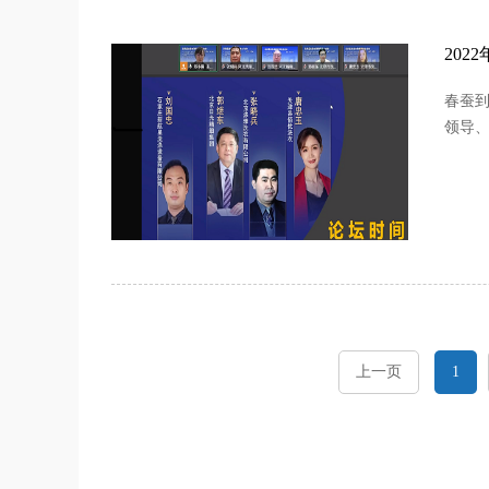
20
春蚕到
领导
上一页
1