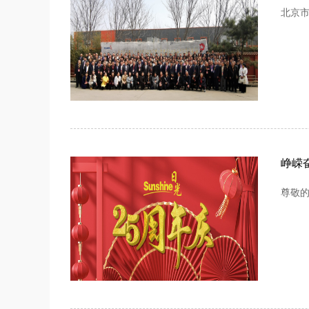
北京
峥嵘
尊敬