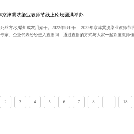
22年京津冀洗染业教师节线上论坛圆满举办
死丝方尽,蜡炬成灰泪始干。2022年9月9日，2022年京津冀洗染业教
、专家、企业代表纷纷进入直播间，通过直播的方式与大家一起欢度教师
2
3
4
5
6
7
8
...
18